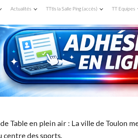
Actualités
TTtls la Salle Ping (accès)
TT Equipes
ip to main content
Skip to navigat
de Table en plein air : La ville de Toulon m
u centre des sports.