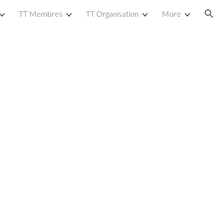
TT Membres
TT Organisation
More
ion