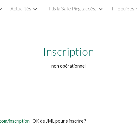
Actualités
TTtls la Salle Ping (accès)
TT Equipes
ip to main content
Skip to navigat
Inscription
non opérationnel
com/inscription
OK de JML pour s inscrire ?