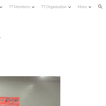
TT Membres
TT Organisation
More
ion
T